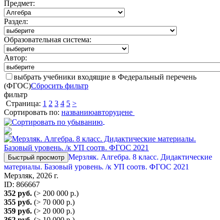
Предмет:
Раздел:
Образовательная система:
Автор:
выбрать учебники входящие в Федеральный перечень
(ФГОС)
Сбросить фильтр
фильтр
Страница:
1
2
3
4
5
>
Сортировать по:
названию
автору
цене
Мерзляк. Алгебра. 8 класс. Дидактические
Быстрый просмотр
материалы. Базовый уровень. /к УП соотв. ФГОС 2021
Мерзляк, 2026 г.
ID: 866667
352 руб.
(> 200 000 р.)
355 руб.
(> 70 000 р.)
359 руб.
(> 20 000 р.)
362 руб.
(> 10 000 р.)