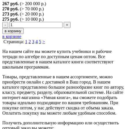
267 руб.
(> 200 000 р.)
270 руб.
(> 70 000 р.)
273 руб.
(> 20 000 р.)
275 руб.
(> 10 000 р.)
-
+
в корзину
в корзине
Страница:
1
2
3
4
5
>
На нашем сайте вы можете купить учебники и рабочие
тетради по алгебре по доступным ценам оптом. Все
представленные в нашем каталоге книги соответствуют
школьным программам.
Товары, представленные в нашем ассортименте, можно
приобрести онлайн с доставкой в Ваш город. В нашем
каталоге представлено большое разнообразие книг по автору,
классу, предмету, разделу, образовательной системе. На сайте
интернет-магазина «Умная книга», вы сможете подобрать
товары идеально подходящие по вашим требованиям. При
покупке оптом, у нас действует скидка от объема заказа.
Оплатить покупку вы можете любым удобным способом.
Получить дополнительную информацию или осуществить
оптовый заказ вы можете: