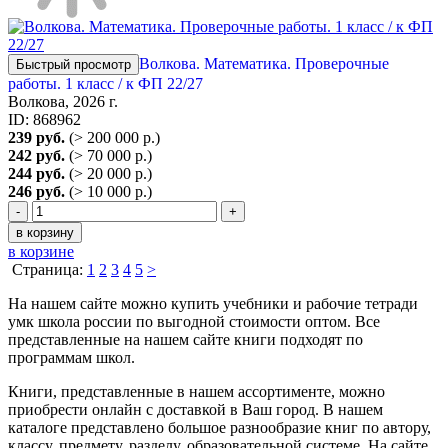
Волкова. Математика. Проверочные
Быстрый просмотр
работы. 1 класс / к ФП 22/27
Волкова, 2026 г.
ID: 868962
239 руб.
(> 200 000 р.)
242 руб.
(> 70 000 р.)
244 руб.
(> 20 000 р.)
246 руб.
(> 10 000 р.)
-
+
в корзину
в корзине
Страница:
1
2
3
4
5
>
На нашем сайте можно купить учебники и рабочие тетради
умк школа россии по выгодной стоимости оптом. Все
представленные на нашем сайте книги подходят по
программам школ.
Книги, представленные в нашем ассортименте, можно
приобрести онлайн с доставкой в Ваш город. В нашем
каталоге представлено большое разнообразие книг по автору,
классу, предмету, разделу, образовательной системе. На сайте