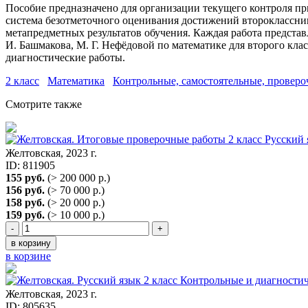
Пособие предназначено для организации текущего контроля при
система безотметочного оценивания достижений второклассни
метапредметных результатов обучения. Каждая работа представ
И. Башмакова, М. Г. Нефёдовой по математике для второго клас
диагностические работы.
2 класс
Математика
Контрольные, самостоятельные, провер
Смотрите также
Желтовская, 2023 г.
ID: 811905
155 руб.
(> 200 000 р.)
156 руб.
(> 70 000 р.)
158 руб.
(> 20 000 р.)
159 руб.
(> 10 000 р.)
-
+
в корзину
в корзине
Желтовская, 2023 г.
ID: 805635